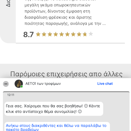
μεγάλη γκάμα οπωροκηπευτικών
προϊόντων, δίνοντας έμφαση στη
διασφάλιση φρέσκιας και άριστης
ποιότητας παραγωγής, ανάλογα με την ...
8.7
Παρόμοιες επιχειρήσεις απο άλλες
περιοχές
ΑΕΤΟΊ των τροφίμων
Live chat
12:11
Διοργανωτής της
Κατάταξη
Επικοινωνία
Γεια σας. Χαίρομαι που θα σας βοηθήσω! 🙂 Κάντε
κατάταξης
Διακριθέντες
Επικοινωνία
κλικ στο αντίστοιχο θέμα συνομιλίας! 🙂
BEAUTIFUL COMPANY
Λίστα όλων
Μονοπρόσωπη ΙΚΕ
των
ΤΗΛ. ΕΠΙΚΟΙΝΩΝΙΑΣ:
διακριθέντων
2104128019
Ανήκω στους διακριθέντες και θέλω να παραλάβω το
Μεθοδολογία
πακέτο βραβείων
email:
Όροι &