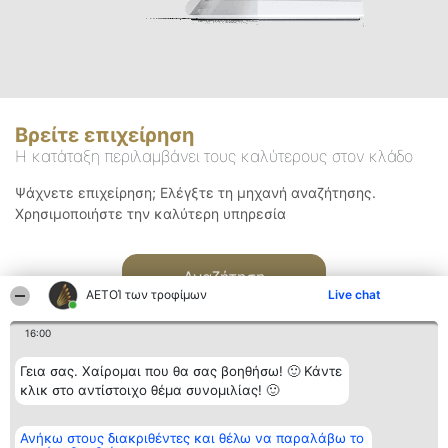
Βρείτε επιχείρηση
Η κατάταξη περιλαμβάνει τους καλύτερους στον κλάδο
Ψάχνετε επιχείρηση; Ελέγξτε τη μηχανή αναζήτησης.
Χρησιμοποιήστε την καλύτερη υπηρεσία
Αναζήτηση
ΑΕΤΟΊ των τροφίμων
Live chat
16:00
Γεια σας. Χαίρομαι που θα σας βοηθήσω! 🙂 Κάντε
κλικ στο αντίστοιχο θέμα συνομιλίας! 🙂
Διοργανωτής της
Κατάταξη
Επικοινωνία
Ανήκω στους διακριθέντες και θέλω να παραλάβω το
κατάταξης
Διακριθέντες
Επικοινωνία