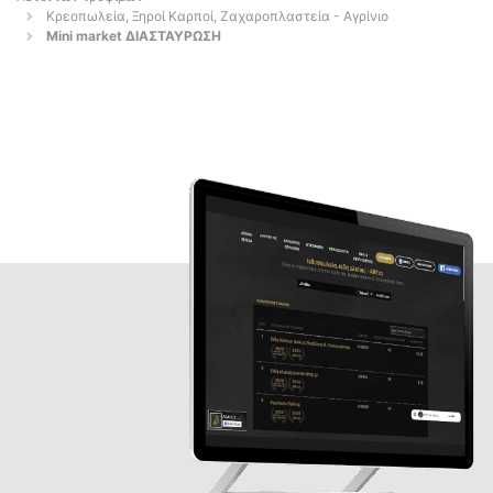
Κρεοπωλεία, Ξηροί Καρποί, Ζαχαροπλαστεία - Αγρίνιο
Mini market ΔΙΑΣΤΑΥΡΩΣΗ