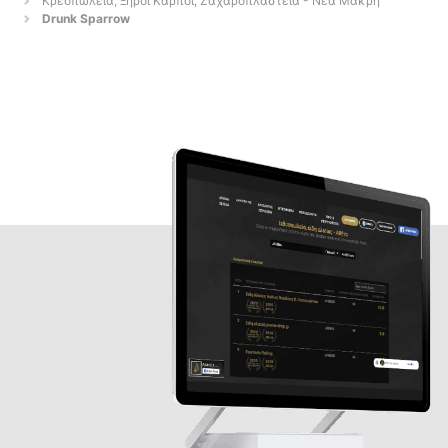
Κρεοπωλεία, Ξηροί Καρποί, Ζαχαροπλαστεία - Νέα Μάκρη
Drunk Sparrow