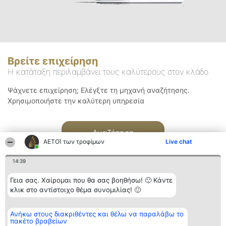
Βρείτε επιχείρηση
Η κατάταξη περιλαμβάνει τους καλύτερους στον κλάδο
Ψάχνετε επιχείρηση; Ελέγξτε τη μηχανή αναζήτησης.
Χρησιμοποιήστε την καλύτερη υπηρεσία
Αναζήτηση
ΑΕΤΟΊ των τροφίμων
Live chat
14:39
Γεια σας. Χαίρομαι που θα σας βοηθήσω! 🙂 Κάντε
κλικ στο αντίστοιχο θέμα συνομιλίας! 🙂
Διοργανωτής της
Κατάταξη
Επικοινωνία
Ανήκω στους διακριθέντες και θέλω να παραλάβω το
κατάταξης
Διακριθέντες
Επικοινωνία
πακέτο βραβείων
BEAUTIFUL COMPANY
Λίστα όλων