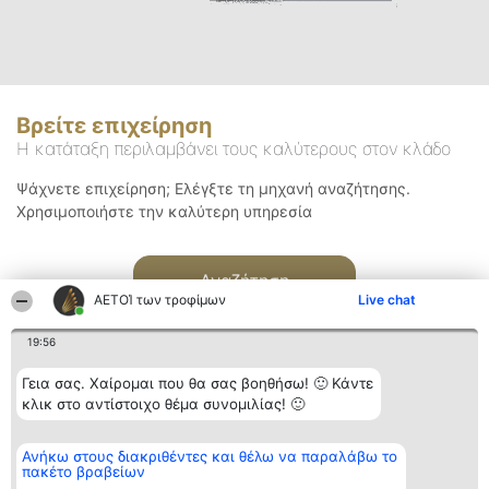
Βρείτε επιχείρηση
Η κατάταξη περιλαμβάνει τους καλύτερους στον κλάδο
Ψάχνετε επιχείρηση; Ελέγξτε τη μηχανή αναζήτησης.
Χρησιμοποιήστε την καλύτερη υπηρεσία
Αναζήτηση
ΑΕΤΟΊ των τροφίμων
Live chat
19:56
Γεια σας. Χαίρομαι που θα σας βοηθήσω! 🙂 Κάντε
κλικ στο αντίστοιχο θέμα συνομιλίας! 🙂
Διοργανωτής της
Κατάταξη
Επικοινωνία
Ανήκω στους διακριθέντες και θέλω να παραλάβω το
κατάταξης
Διακριθέντες
Επικοινωνία
πακέτο βραβείων
BEAUTIFUL COMPANY
Λίστα όλων
Μονοπρόσωπη ΙΚΕ