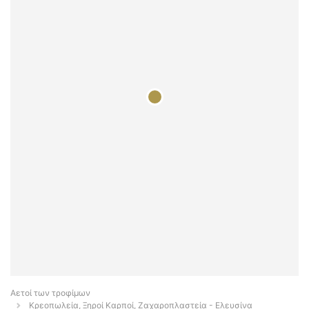
Αετοί των τροφίμων
Κρεοπωλεία, Ξηροί Καρποί, Ζαχαροπλαστεία - Ελευσίνα