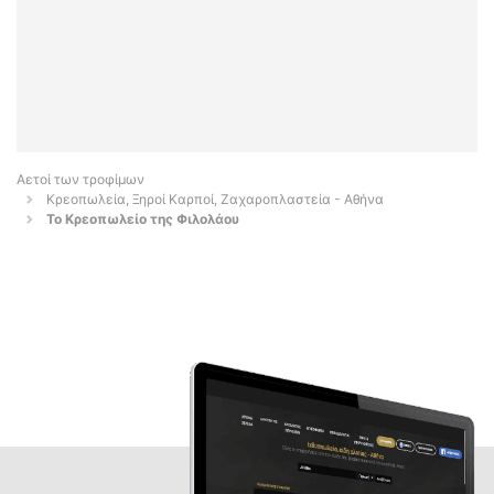
Αετοί των τροφίμων
Κρεοπωλεία, Ξηροί Καρποί, Ζαχαροπλαστεία - Αθήνα
Το Κρεοπωλείο της Φιλολάου