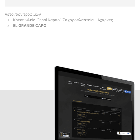
Αετοί των τροφίμων
Κρεοπωλεία, Ξηροί Καρποί, Ζαχαροπλαστεία - Αχαρνές
EL GRANDE CAPO