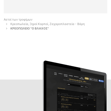
Αετοί των τροφίμων
Κρεοπωλεία, Ξηροί Καρποί, Ζαχαροπλαστεία - Βάρη
ΚΡΕΟΠΩΛΕΙΟ "Ο ΒΛΑΧΟΣ"