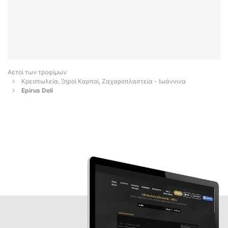
Αετοί των τροφίμων
Κρεοπωλεία, Ξηροί Καρποί, Ζαχαροπλαστεία - Ιωάννινα
Epirus Deli