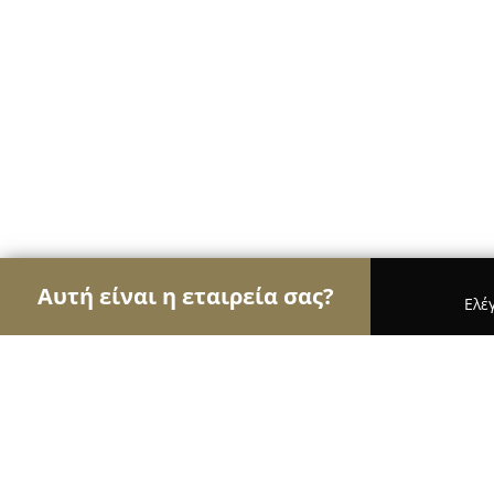
Αυτή είναι η εταιρεία σας?
Ελέ
Αετοί των τροφίμων
Κρεοπωλεία, Ξηροί Καρποί
Mini market Αλωνάκια