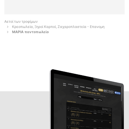
Αετοί των τροφίμων
Κρεοπωλεία, Ξηροί Καρποί, Ζαχαροπλαστεία - Επανομη
ΜΑΡΙΑ παντοπωλείο