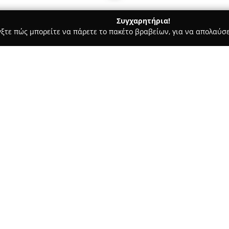
Συγχαρητήρια!
γξτε πώς μπορείτε να πάρετε το πακέτο βραβείων, για να απολαύσε
, Ζαχαροπλαστεία - Καλοχωρι
FARMA FRIENDS ΣΙΓΓΙΡΙΔΟΥ ΕΙ
Η
Σχετικά με την εταιρεία:
Η
FARMA FRIENDS ΣΙΓΓΙΡΙΔΟ
ζωοτροφών, προσφέροντας ένα
απευθύνονται σε κατοικίδια κα
άνω των 25 ετών και έχει σημ
παραγωγής τροφών για πτηνά, 
εκ των σημαντικότερων παραγ
ΕΜΑΧΙΟ 289
Το χαρτοφυλάκιο προϊόντων τ
ζωοτροφές και αξεσουάρ για ζ