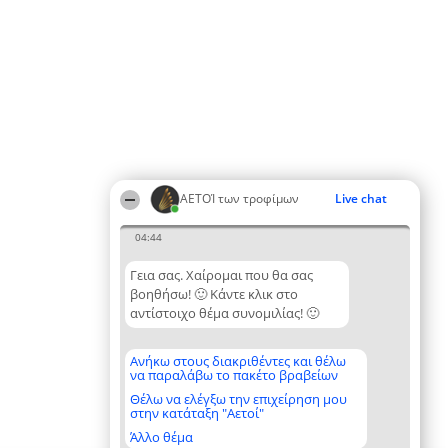
ΑΕΤΟΊ των τροφίμων
Live chat
04:44
Γεια σας. Χαίρομαι που θα σας
βοηθήσω! 🙂 Κάντε κλικ στο
αντίστοιχο θέμα συνομιλίας! 🙂
Ανήκω στους διακριθέντες και θέλω
να παραλάβω το πακέτο βραβείων
Θέλω να ελέγξω την επιχείρηση μου
στην κατάταξη "Αετοί"
Άλλο θέμα