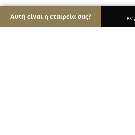
Αυτή είναι η εταιρεία σας?
Ελέ
Αετοί των τροφίμων
Κρεοπωλεία, Ξηροί Καρποί
FARMA FRIENDS ΣΙΓΓΙΡΙΔΟΥ ΕΙΡΗΝ
8.3
(15)
Καλοχωρι, Α' ΠΑΡΟΔΟΣ ΜΑΡΙΝΟΥ ΑΝΤΥΠΑ(ΑΓΡΟΤ
Εμφάνιση αριθμού τηλεφώνου