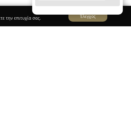
Έλεγχος
τε την επιτυχία σας.
ΡΗΝΗ
Υ ΕΙΡΗΝΗ
δραστηριοποιείται στον κλάδο των
 εκτεταμένο φάσμα προϊόντων που
ι οικόσιτα ζώα. Η εταιρεία διαθέτει εμπειρία
ειώσει αξιοσημείωτη πρόοδο στον τομέα της
γεγονός που της έχει εξασφαλίσει τη θέση ενός
ωγών στα Βαλκάνια.
ης FARMA FRIENDS περιλαμβάνει εξειδικευμένες
ώα όπως σκύλους και γάτες, καθώς και