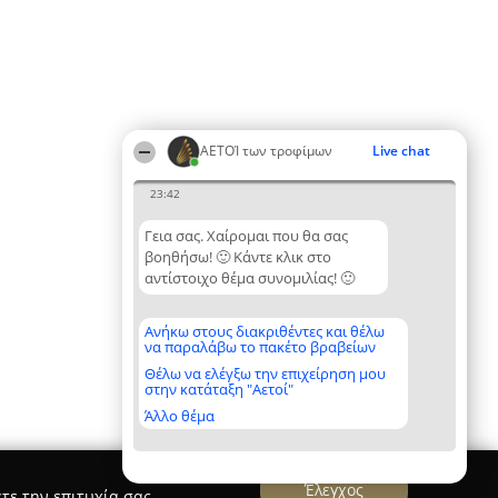
ΑΕΤΟΊ των τροφίμων
Live chat
23:42
Γεια σας. Χαίρομαι που θα σας
βοηθήσω! 🙂 Κάντε κλικ στο
αντίστοιχο θέμα συνομιλίας! 🙂
Ανήκω στους διακριθέντες και θέλω
να παραλάβω το πακέτο βραβείων
Θέλω να ελέγξω την επιχείρηση μου
στην κατάταξη "Αετοί"
Άλλο θέμα
Έλεγχος
τε την επιτυχία σας.