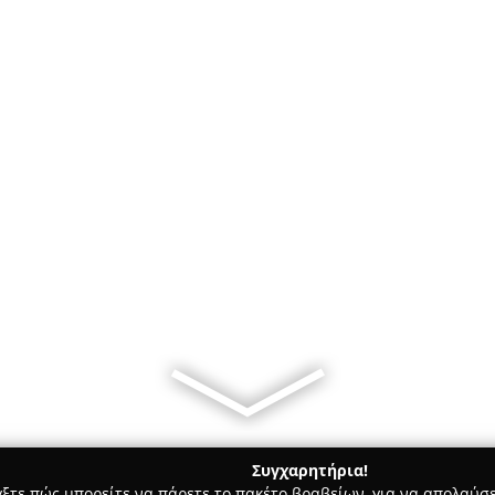
Συγχαρητήρια!
γξτε πώς μπορείτε να πάρετε το πακέτο βραβείων, για να απολαύσε