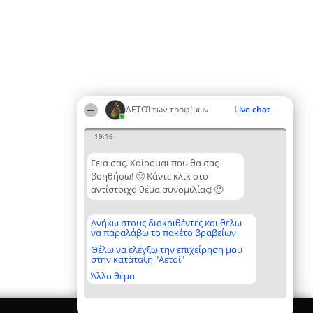
ΑΕΤΟΊ των τροφίμων
Live chat
19:16
Γεια σας. Χαίρομαι που θα σας
βοηθήσω! 🙂 Κάντε κλικ στο
αντίστοιχο θέμα συνομιλίας! 🙂
Ανήκω στους διακριθέντες και θέλω
να παραλάβω το πακέτο βραβείων
Θέλω να ελέγξω την επιχείρηση μου
στην κατάταξη "Αετοί"
Άλλο θέμα