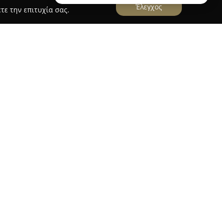
Έλεγχος
τε την επιτυχία σας.
λυφάδα
ιζέλου 42 στη Γλυφάδα λειτουργεί επιχείρηση
τροφίμων. Η
Φάρμα Χρονά
διακρίνεται για το
κλεκτά προϊόντα και φρέσκες γεύσεις,
καταναλωτών με συνέπεια και σεβασμό. Το
 εξέλιξη στις σύγχρονες τεχνικές κοπής κρέατος
ας, εξυπηρετώντας τόσο ιδιώτες όσο και
ία κρέατος, στον χώρο προσφέρονται
ξου, παραδοσιακά ζυμαρικά, φρέσκες σαλάτες
ά ημέρας και είδη delicatessen. Η σταθερή