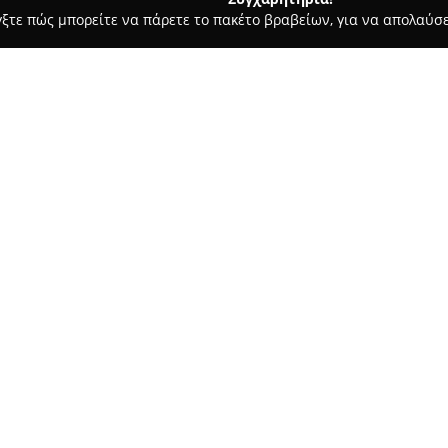
γξτε πώς μπορείτε να πάρετε το πακέτο βραβείων, για να απολαύσε
, Ζαχαροπλαστεία - Καλοχωρι
ΦΆΡΜΑ ΧΡΟΝΑ ΕΛ.Βενιζέλου Γ
άδα
Σχετικά με την εταιρεία:
Στη διεύθυνση Ελευθερίου Βεν
που διαθέτει ευρεία συλλογή 
υψηλής ποιότητας κρέας της, ε
καλύπτοντας τις ανάγκες των 
εξειδικευμένο προσωπικό και η
διατηρούν τα στάνταρ ποιότητ
επαγγελματικούς πελάτες.
Εκτός από την πλούσια ποικιλ
παρασκευάσματα, γραβιέρα Νά
που πλένονται με προσοχή, αυγ