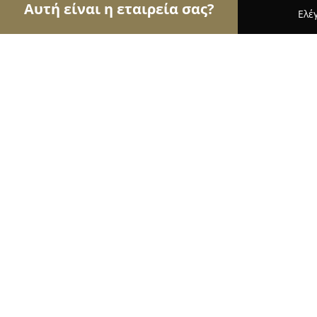
Αυτή είναι η εταιρεία σας?
Ελέ
Αετοί των τροφίμων
Κρεοπωλεία, Ξηροί Καρποί
ΦΆΡΜΑ ΧΡΟΝΑ ΕΛ.Βενιζέλου Γλυφ
9.8
(71)
Καλοχωρι, Ελευθερίου Βενιζέλου 42
Εμφάνιση αριθμού τηλεφώνου