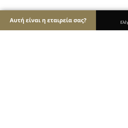
Αυτή είναι η εταιρεία σας?
Ελέ
Αετοί των τροφίμων
Κρεοπωλεία, Ξηροί Καρποί
Farmer Shop
9.8
(53)
Καρδίτσα, Kardítsa
Εμφάνιση αριθμού τηλεφώνου