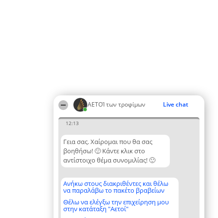
ΑΕΤΟΊ των τροφίμων
Live chat
12:13
Γεια σας. Χαίρομαι που θα σας
βοηθήσω! 🙂 Κάντε κλικ στο
αντίστοιχο θέμα συνομιλίας! 🙂
Ανήκω στους διακριθέντες και θέλω
να παραλάβω το πακέτο βραβείων
Θέλω να ελέγξω την επιχείρηση μου
στην κατάταξη "Αετοί"