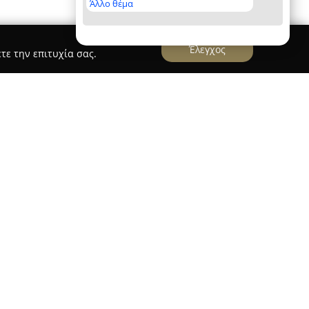
Άλλο θέμα
Έλεγχος
τε την επιτυχία σας.
 Καρδίτσα, στη διεύθυνση Δημ. Αγοράς Ι27, και
 όσους ενδιαφέρονται για υγιεινή διατροφή και
η αποτελεί εξειδικευμένο βιολογικό κατάστημα
φορά εκτενούς ποικιλίας οργανικών, υγιεινών
ων, προερχόμενων απευθείας από τη φύση.
στηρίζεται στη διάθεση αγνών και θρεπτικών
χημικά συστατικά, προωθώντας προϊόντα που
ς το περιβάλλον και την ανθρώπινη ευεξία.