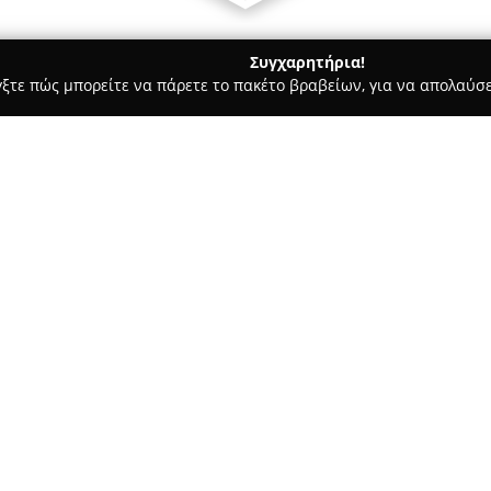
Συγχαρητήρια!
γξτε πώς μπορείτε να πάρετε το πακέτο βραβείων, για να απολαύσε
, Ζαχαροπλαστεία - Καρδίτσα
Farmer Shop
Σχετικά με την εταιρεία:
Το
Farmer Shop
βρίσκεται στην
διακρίνεται ως προορισμός για
ποιοτικά τρόφιμα. Η επιχείρησ
που επικεντρώνεται στην προσ
και απόλυτα φυσικών προϊόντ
Η φιλοσοφία του Farmer Shop 
επιλογών, απαλλαγμένων από 
διασφαλίζουν τον σεβασμό προ