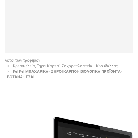
Αετοί των τροφίμων
Κρεοπωλεία, Ξηροί Καρποί, Ζαχαροπλαστεία - Κορυδαλλός
Fel Fel ΜΠΑΧΑΡΙΚΑ- ΞΗΡΟΙ ΚΑΡΠΟΙ- ΒΙΟΛΟΓΙΚΑ ΠΡΟΪΟΝΤΑ-
ΒΟΤΑΝΑ- ΤΣΑΪ