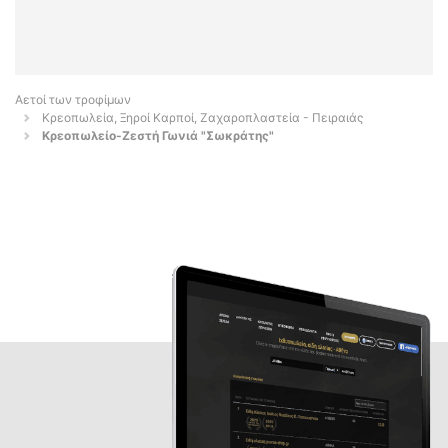
Αετοί των τροφίμων
Κρεοπωλεία, Ξηροί Καρποί, Ζαχαροπλαστεία - Πειραιάς
Κρεοπωλείο-Ζεστή Γωνιά "Σωκράτης"