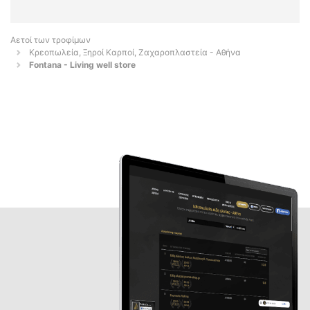
Αετοί των τροφίμων
Κρεοπωλεία, Ξηροί Καρποί, Ζαχαροπλαστεία - Αθήνα
Fontana - Living well store