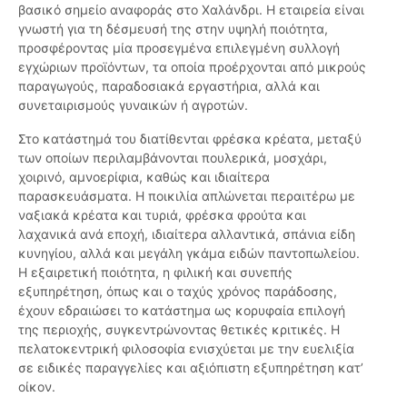
βασικό σημείο αναφοράς στο Χαλάνδρι. Η εταιρεία είναι
γνωστή για τη δέσμευσή της στην υψηλή ποιότητα,
προσφέροντας μία προσεγμένα επιλεγμένη συλλογή
εγχώριων προϊόντων, τα οποία προέρχονται από μικρούς
παραγωγούς, παραδοσιακά εργαστήρια, αλλά και
συνεταιρισμούς γυναικών ή αγροτών.
Στο κατάστημά του διατίθενται φρέσκα κρέατα, μεταξύ
των οποίων περιλαμβάνονται πουλερικά, μοσχάρι,
χοιρινό, αμνοερίφια, καθώς και ιδιαίτερα
παρασκευάσματα. Η ποικιλία απλώνεται περαιτέρω με
ναξιακά κρέατα και τυριά, φρέσκα φρούτα και
λαχανικά ανά εποχή, ιδιαίτερα αλλαντικά, σπάνια είδη
κυνηγίου, αλλά και μεγάλη γκάμα ειδών παντοπωλείου.
Η εξαιρετική ποιότητα, η φιλική και συνεπής
εξυπηρέτηση, όπως και ο ταχύς χρόνος παράδοσης,
έχουν εδραιώσει το κατάστημα ως κορυφαία επιλογή
της περιοχής, συγκεντρώνοντας θετικές κριτικές. Η
πελατοκεντρική φιλοσοφία ενισχύεται με την ευελιξία
σε ειδικές παραγγελίες και αξιόπιστη εξυπηρέτηση κατ’
οίκον.