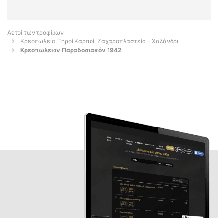
Αετοί των τροφίμων
Κρεοπωλεία, Ξηροί Καρποί, Ζαχαροπλαστεία - Χαλάνδρι
Κρεοπωλειον Παραδοσιακόν 1942