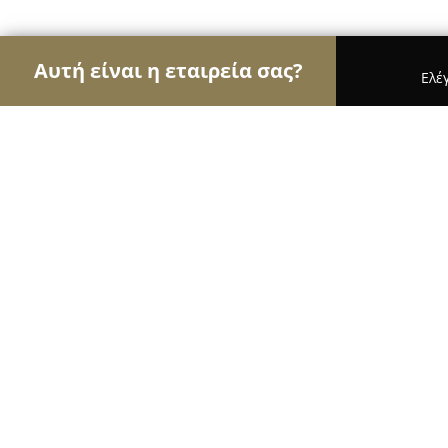
Αυτή είναι η εταιρεία σας?
Ελέ
Αετοί των τροφίμων
Κρεοπωλεία, Ξηροί Καρποί
Κρεοπωλειο ΑΦΟΙ Κριθυμου
8.7
(9)
Αστακοσ, ΑΣΤΑΚΟΣ
Εμφάνιση αριθμού τηλεφώνου