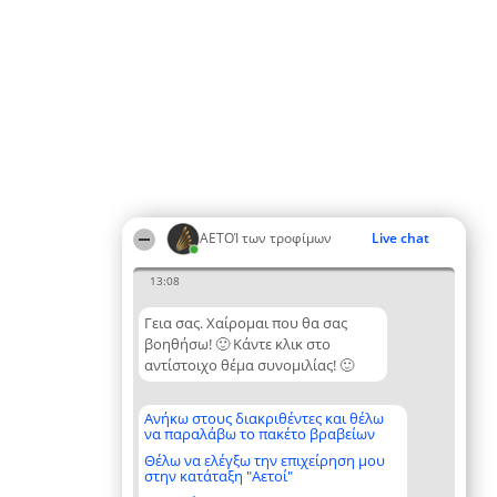
ΑΕΤΟΊ των τροφίμων
Live chat
13:08
Γεια σας. Χαίρομαι που θα σας
βοηθήσω! 🙂 Κάντε κλικ στο
αντίστοιχο θέμα συνομιλίας! 🙂
Ανήκω στους διακριθέντες και θέλω
να παραλάβω το πακέτο βραβείων
Θέλω να ελέγξω την επιχείρηση μου
στην κατάταξη "Αετοί"