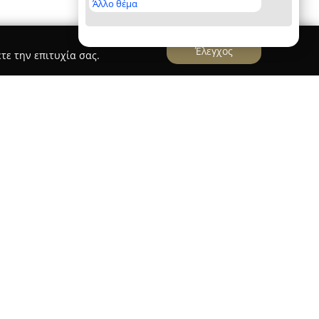
Άλλο θέμα
Έλεγχος
τε την επιτυχία σας.
ΦΟΙ Κριθυμου
βρίσκεται στον Αστακό
εί σημαντικό σημείο αναφοράς στον χώρο των
 του ξεκινά από την οδό Εθνικής Αντιστάσεως,
οντας στην τοπική κοινότητα προϊόντα που
τροφική τους αξία καθώς και την απαράμιλλη
ας των Αφών Κρίθυμου αποτελεί η έμφαση σε
 γεγονός που διασφαλίζει την άριστη φρεσκάδα