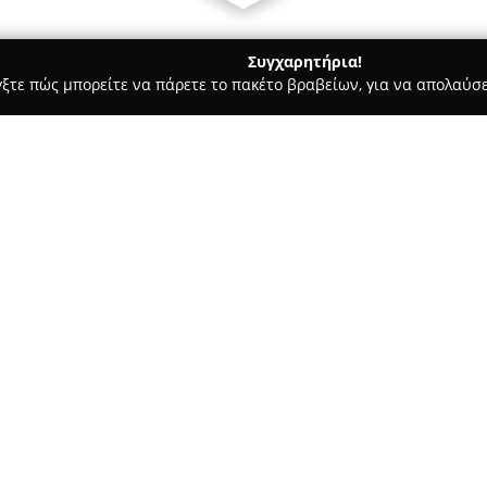
Συγχαρητήρια!
γξτε πώς μπορείτε να πάρετε το πακέτο βραβείων, για να απολαύσε
, Ζαχαροπλαστεία - Αστακοσ
Κρεοπωλειο ΑΦΟΙ Κριθυμου
Σχετικά με την εταιρεία:
Το κατάστημα
Κρεοπωλείο Α
Αιτωλοακαρνανίας και αποτελ
εκλεκτών κρεάτων. Η παρουσία
όπου έχει αναπτυχθεί προσφέρ
ξεχωρίζουν για την υψηλή δια
γεύση τους.
Κεντρική φιλοσοφία λειτουργί
κρέατα δικής τους παραγωγής,