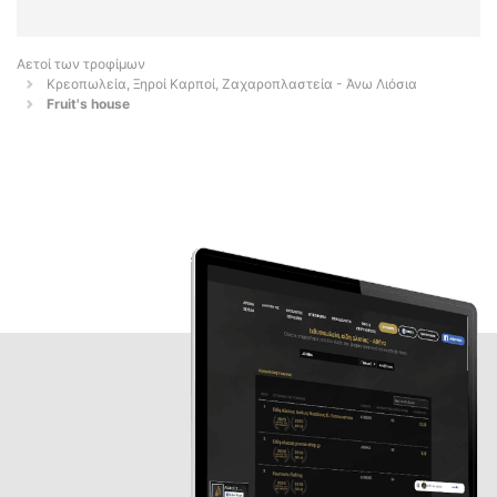
Αετοί των τροφίμων
Κρεοπωλεία, Ξηροί Καρποί, Ζαχαροπλαστεία - Άνω Λιόσια
Fruit's house