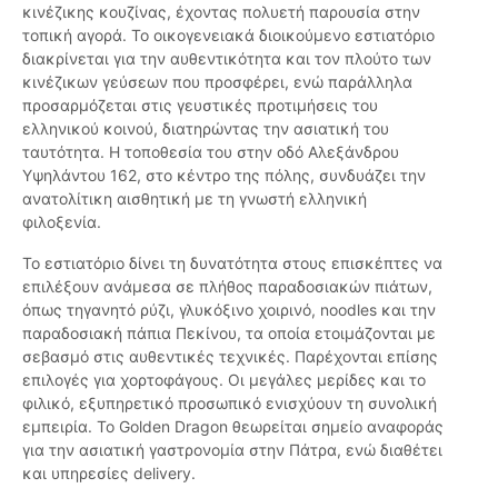
κινέζικης κουζίνας, έχοντας πολυετή παρουσία στην
τοπική αγορά. Το οικογενειακά διοικούμενο εστιατόριο
διακρίνεται για την αυθεντικότητα και τον πλούτο των
κινέζικων γεύσεων που προσφέρει, ενώ παράλληλα
προσαρμόζεται στις γευστικές προτιμήσεις του
ελληνικού κοινού, διατηρώντας την ασιατική του
ταυτότητα. Η τοποθεσία του στην οδό Αλεξάνδρου
Υψηλάντου 162, στο κέντρο της πόλης, συνδυάζει την
ανατολίτικη αισθητική με τη γνωστή ελληνική
φιλοξενία.
Το εστιατόριο δίνει τη δυνατότητα στους επισκέπτες να
επιλέξουν ανάμεσα σε πλήθος παραδοσιακών πιάτων,
όπως τηγανητό ρύζι, γλυκόξινο χοιρινό, noodles και την
παραδοσιακή πάπια Πεκίνου, τα οποία ετοιμάζονται με
σεβασμό στις αυθεντικές τεχνικές. Παρέχονται επίσης
επιλογές για χορτοφάγους. Οι μεγάλες μερίδες και το
φιλικό, εξυπηρετικό προσωπικό ενισχύουν τη συνολική
εμπειρία. Το Golden Dragon θεωρείται σημείο αναφοράς
για την ασιατική γαστρονομία στην Πάτρα, ενώ διαθέτει
και υπηρεσίες delivery.