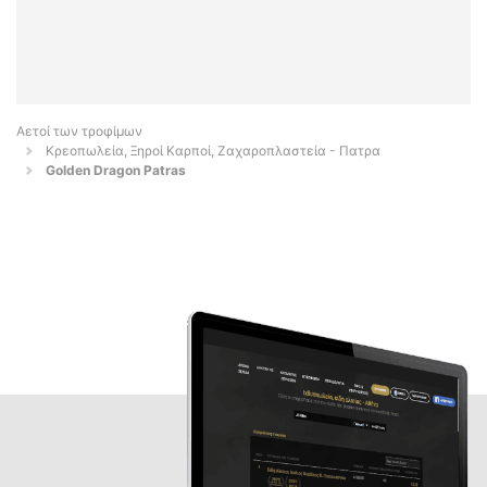
Αετοί των τροφίμων
Κρεοπωλεία, Ξηροί Καρποί, Ζαχαροπλαστεία - Πατρα
Golden Dragon Patras