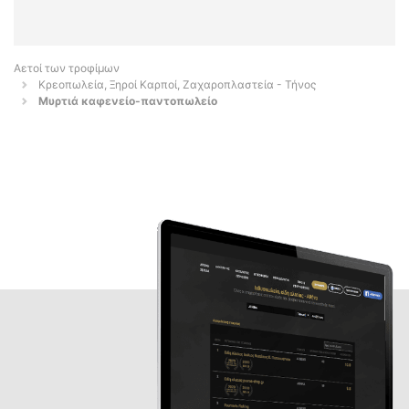
Αετοί των τροφίμων
Κρεοπωλεία, Ξηροί Καρποί, Ζαχαροπλαστεία - Τήνος
Μυρτιά καφενείο-παντοπωλείο