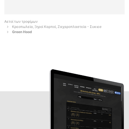
Αετοί των τροφίμων
Κρεοπωλεία, Ξηροί Καρποί, Ζαχαροπλαστεία - Συκιεσ
Green Hood