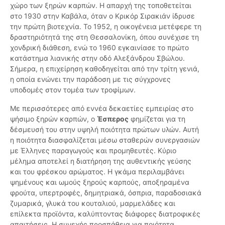
χώρο των ξηρών καρπών. Η απαρχή της τοποθετείται
στο 1930 στην Καβάλα, όταν ο Κρικόρ Σιρακιάν ίδρυσε
την πρώτη βιοτεχνία. Το 1952, η οικογένεια μετέφερε τη
δραστηριότητά της στη Θεσσαλονίκη, όπου συνέχισε τη
χονδρική διάθεση, ενώ το 1960 εγκαινίασε το πρώτο
κατάστημα λιανικής στην οδό Αλεξάνδρου Σβώλου.
Σήμερα, η επιχείρηση καθοδηγείται από την τρίτη γενιά,
η οποία ενώνει την παράδοση με τις σύγχρονες
υποδομές στον τομέα των τροφίμων.
Με περισσότερες από εννέα δεκαετίες εμπειρίας στο
ψήσιμο ξηρών καρπών, ο
Έσπερος
φημίζεται για τη
δέσμευσή του στην υψηλή ποιότητα πρώτων υλών. Αυτή
η ποιότητα διασφαλίζεται μέσω σταθερών συνεργασιών
με Έλληνες παραγωγούς και προμηθευτές. Κύριο
μέλημα αποτελεί η διατήρηση της αυθεντικής γεύσης
και του φρέσκου αρώματος. Η γκάμα περιλαμβάνει
ψημένους και ωμούς ξηρούς καρπούς, αποξηραμένα
φρούτα, υπερτροφές, δημητριακά, όσπρια, παραδοσιακά
ζυμαρικά, γλυκά του κουταλιού, μαρμελάδες και
επίλεκτα προϊόντα, καλύπτοντας διάφορες διατροφικές
απαιτήσεις. Η συνεχής προσπάθεια για ποιότητα