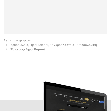
Αετοί των τροφίμων
Κρεοπωλεία, Ξηροί Καρποί, Ζαχαροπλαστεία - Θεσσαλονίκη
Έσπερος-Ξηροί Καρποί