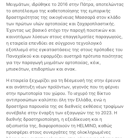
Μειγμάτων, ιδρύθηκε το 2016 στην Πάτρα, αποτελώντας
το αποτέλεσμα της καθετοποίησης της εμπορικής
δραστηριότητας της οικογένειας Μασσαρά στον κλάδο
των πρώτων υλών αρτοποιίας και ζαχαροπλαστικής.
Έχοντας ως βασικό στόχο την παροχή ποιοτικών και
καινοτόμων λύσεων στους επαγγελματίες παραγωγούς,
η εταιρεία επενδύει σε σύγχρονο τεχνολογικό
εξοπλισμό στις εγκαταστάσεις της στους πρόποδες του
Παναχαϊκού και εφαρμόζει αυστηρά πρότυπα ποιότητας
για την παραγωγή μιγμάτων αρτοποιίας, κέικ,
μπισκότων, επιδορπίων και σνακ.
Η εταιρεία ξεχωρίζει για τη δέσμευσή της στην έρευνα
και ανάπτυξη νέων προϊόντων, γεγονός που τη φέρνει
στην πρωτοπορία του χώρου. Το ισχυρό της δίκτυο
αντιπροσώπων καλύπτει όλη την Ελλάδα, ενώ η
δραστήρια παρουσία της σε διεθνείς εκθέσεις τροφίμων
συνέβαλε στην έναρξη των εξαγωγών της το 2023. Η
διεθνής δραστηριοποίηση, η εξειδίκευση και η
αξιοπιστία της, διαφοροποιούν τη HELMIND, καθώς
προσφέρει στους συνεργάτες της ολοκληρωμένες