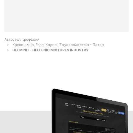
Αετοί των τροφίμων
Κρεοπωλεία, Ξηροί Καρποί, Ζαχαροπλαστεία - Πατρα
HELMIND - HELLENIC MIXTURES INDUSTRY