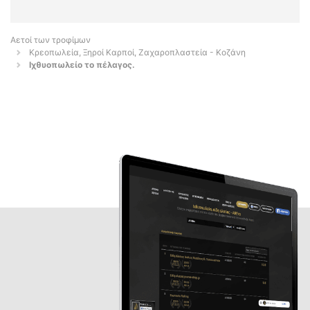
Αετοί των τροφίμων
Κρεοπωλεία, Ξηροί Καρποί, Ζαχαροπλαστεία - Κοζάνη
Ιχθυοπωλείο το πέλαγος.