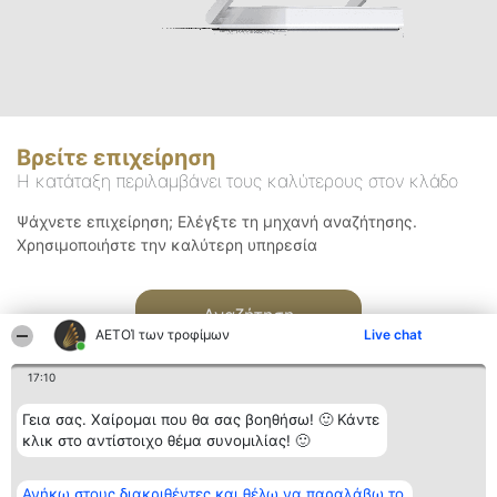
Βρείτε επιχείρηση
Η κατάταξη περιλαμβάνει τους καλύτερους στον κλάδο
Ψάχνετε επιχείρηση; Ελέγξτε τη μηχανή αναζήτησης.
Χρησιμοποιήστε την καλύτερη υπηρεσία
Αναζήτηση
ΑΕΤΟΊ των τροφίμων
Live chat
17:10
Γεια σας. Χαίρομαι που θα σας βοηθήσω! 🙂 Κάντε
κλικ στο αντίστοιχο θέμα συνομιλίας! 🙂
Διοργανωτής της
Κατάταξη
Επικοινωνία
Ανήκω στους διακριθέντες και θέλω να παραλάβω το
κατάταξης
Διακριθέντες
Επικοινωνία