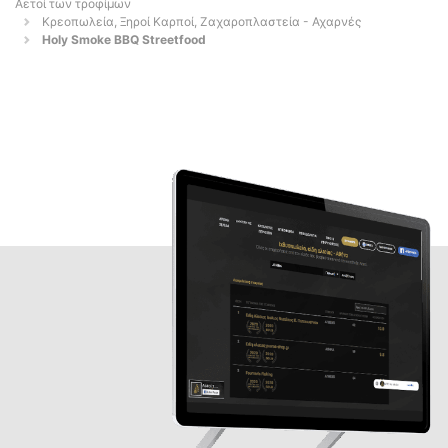
Αετοί των τροφίμων
Κρεοπωλεία, Ξηροί Καρποί, Ζαχαροπλαστεία - Αχαρνές
Holy Smoke BBQ Streetfood