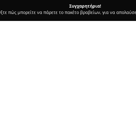
Συγχαρητήρια!
γξτε πώς μπορείτε να πάρετε το πακέτο βραβείων, για να απολαύσε
 Ζαχαροπλαστεία - Βόλος
Ichalos Grillhouse
Σχετικά με την εταιρεία:
Το
Ιχάλος grill house
βρίσκεται
διακρίνεται ως ιδιαίτερος γα
Κόλπο. Έχει αναγνωριστεί για
καθώς και για το ζεστό και φι
αισθητική ενός εκλεπτυσμένου
ταβέρνας.
Ο κατάλογος του Ιχάλου διαθέ
που προέρχονται από επιλεγμ
εξαιρετική ποιότητα και φρεσ