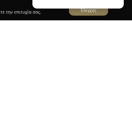
Έλεγχος
τε την επιτυχία σας.
 στον Βόλο, επί της οδού Αργοναυτών 49, και
στρονομικός προορισμός με θέα στον Παγασητικό
 την υψηλή ποιότητα των πιάτων που προσφέρει
λόξενο περιβάλλον του, το οποίο παντρεύει την
 εστιατορίου με τα στοιχεία μιας παραδοσιακής
τει πλούσια ποικιλία φρεσκοψημένων κρεατικών
ένα σφαγεία της Θεσσαλίας, προσφέροντας
κάδα. Ανάμεσα στις επιλογές συγκαταλέγονται