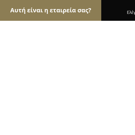
Αυτή είναι η εταιρεία σας?
Ελέ
Αετοί των τροφίμων
Κρεοπωλεία, Ξηροί Καρποί,
Ichalos Grillhouse
9.4
(170)
Βόλος, Αργοναυτών 49
Εμφάνιση αριθμού τηλεφώνου