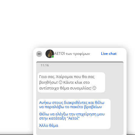
ΑΕΤΟΊ των τροφίμων
Live chat
11:16
Γεια σας. Χαίρομαι που θα σας
βοηθήσω! 🙂 Κάντε κλικ στο
αντίστοιχο θέμα συνομιλίας! 🙂
Ανήκω στους διακριθέντες και θέλω
να παραλάβω το πακέτο βραβείων
Θέλω να ελέγξω την επιχείρηση μου
στην κατάταξη "Αετοί"
Άλλο θέμα