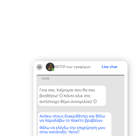
ΑΕΤΟΊ των τροφίμων
Live chat
16:09
Γεια σας. Χαίρομαι που θα σας
βοηθήσω! 🙂 Κάντε κλικ στο
αντίστοιχο θέμα συνομιλίας! 🙂
Ανήκω στους διακριθέντες και θέλω
να παραλάβω το πακέτο βραβείων
Θέλω να ελέγξω την επιχείρηση μου
στην κατάταξη "Αετοί"