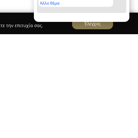
Άλλο θέμα
Έλεγχος
τε την επιτυχία σας.
στηριοποιείται στην Πολίχνη Θεσσαλονίκης και
σία στον χώρο των παραδοσιακών ελληνικών
εστιάζει στην παραγωγή αυθεντικών προϊόντων
α ποντιακή γαστρονομική παράδοση. Στο
 της βρίσκεται το παραδοσιακό Περέκ, ένα
ου πίτας που φτιάχνεται με αγνά συστατικά,
χωρίς τη χρήση συντηρητικών.