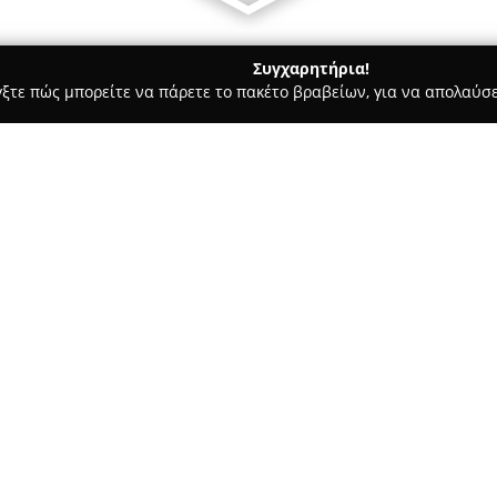
Συγχαρητήρια!
γξτε πώς μπορείτε να πάρετε το πακέτο βραβείων, για να απολαύσε
 Ζαχαροπλαστεία - Πολίχνη
imFarms Περέκ
Σχετικά με την εταιρεία:
Η εταιρεία
imFarms Περέκ
δρα
αποτελεί μία αξιόλογη παρου
τροφίμων. Η εξειδίκευσή της 
εμπνευσμένων από την πλούσι
επίκεντρο των δραστηριοτήτων
ιδιαίτερα πρακτικό είδος φύλλ
όπως αλεύρι, νερό και αλάτι, 