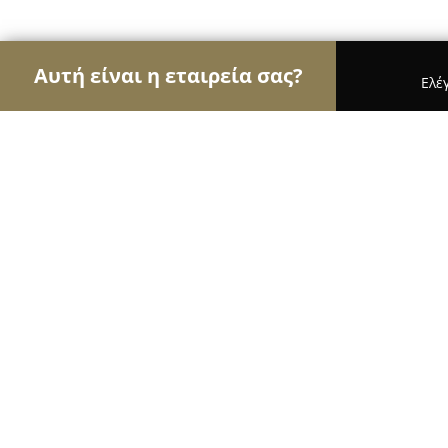
Αυτή είναι η εταιρεία σας?
Ελέ
Αετοί των τροφίμων
Κρεοπωλεία, Ξηροί Καρποί,
imFarms Περέκ
9.1
(19)
Πολίχνη, Καρυπίδη 11
Εμφάνιση αριθμού τηλεφώνου