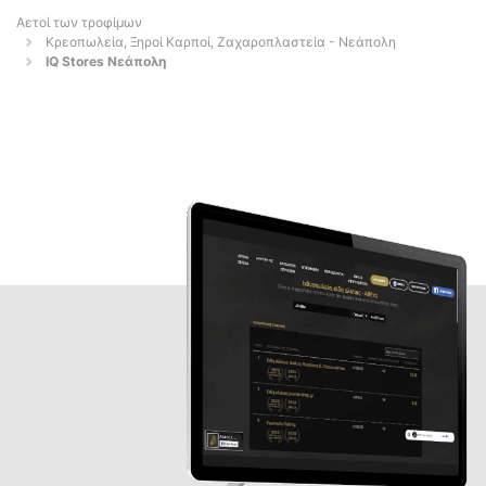
Αετοί των τροφίμων
Κρεοπωλεία, Ξηροί Καρποί, Ζαχαροπλαστεία - Νεάπολη
IQ Stores Νεάπολη