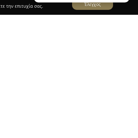
Έλεγχος
τε την επιτυχία σας.
ωνηs
Ιχθυοπωλείο Πάνος
έχει καθιερωθεί ως σημείο
τα φρέσκα θαλασσινά. Η επιχείρηση φημίζεται
την ποιότητα, προσφέροντας κάθε μέρα μια
ών που φτάνουν στον πάγκο με άριστη φρεσκάδα.
από επαγγελματισμό και ευγένεια, παράγοντες
ό τους πελάτες.
ην υψηλή του εξειδίκευση στα αλιεύματα,
 επιλογή κάθε προϊόντος. Αυτή η επιμέλεια στην
ρφωση μιας σταθερής και αμοιβαίας σχέσης
τες του. Εκτός από την πλούσια συλλογή