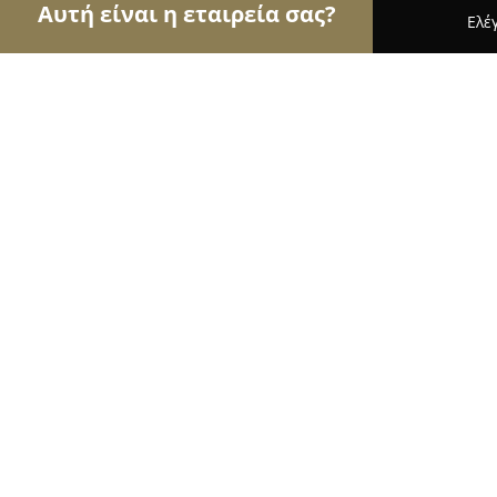
Αυτή είναι η εταιρεία σας?
Ελέ
Αετοί των τροφίμων
Κρεοπωλεία, Ξηροί Καρποί,
Ιχθυοπωλειο "ο Πανοs" Παν. Σιωνη
9.7
(32)
Ιωάννινα, Ioánnina
Εμφάνιση αριθμού τηλεφώνου