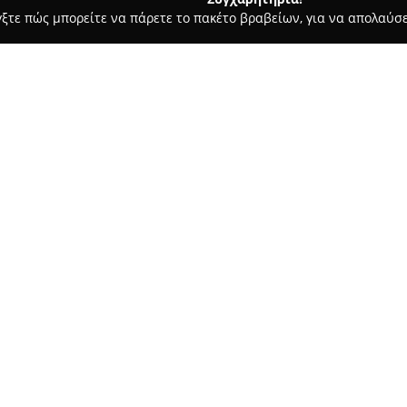
γξτε πώς μπορείτε να πάρετε το πακέτο βραβείων, για να απολαύσε
 Ζαχαροπλαστεία - Ιωάννινα
Ιχθυοπωλειο "ο Πανοs" Παν. Σι
s
Σχετικά με την εταιρεία:
Στο κέντρο των Ιωαννίνων, το
αναφοράς για όσους εκτιμούν 
για τη συνεχή δέσμευσή της σ
ευρεία επιλογή φρέσκων ψαρι
Το προσωπικό χαρακτηρίζεται 
που διακρίνονται ιδιαίτερα απ
Το κατάστημα ξεχωρίζει για τ
διασφαλίζοντας την προσεκτική
ποιότητα συνέβαλε στη διαμό
εμπιστοσύνης με τους επισκέπ