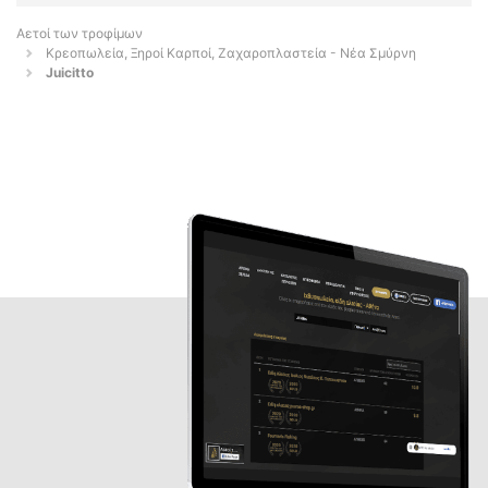
Αετοί των τροφίμων
Κρεοπωλεία, Ξηροί Καρποί, Ζαχαροπλαστεία - Νέα Σμύρνη
Juicitto