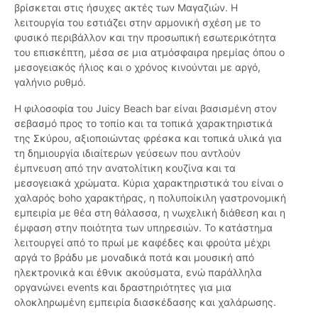
βρίσκεται στις ήσυχες ακτές των Μαγαζιών. Η
λειτουργία του εστιάζει στην αρμονική σχέση με το
φυσικό περιβάλλον και την προσωπική εσωτερικότητα
του επισκέπτη, μέσα σε μια ατμόσφαιρα ηρεμίας όπου ο
μεσογειακός ήλιος και ο χρόνος κινούνται με αργό,
γαλήνιο ρυθμό.
Η φιλοσοφία του Juicy Beach bar είναι βασισμένη στον
σεβασμό προς το τοπίο και τα τοπικά χαρακτηριστικά
της Σκύρου, αξιοποιώντας φρέσκα και τοπικά υλικά για
τη δημιουργία ιδιαίτερων γεύσεων που αντλούν
έμπνευση από την ανατολίτικη κουζίνα και τα
μεσογειακά χρώματα. Κύρια χαρακτηριστικά του είναι ο
χαλαρός boho χαρακτήρας, η πολυποίκιλη γαστρονομική
εμπειρία με θέα στη θάλασσα, η νωχελική διάθεση και η
έμφαση στην ποιότητα των υπηρεσιών. Το κατάστημα
λειτουργεί από το πρωί με καφέδες και φρούτα μέχρι
αργά το βράδυ με μοναδικά ποτά και μουσική από
ηλεκτρονικά και έθνικ ακούσματα, ενώ παράλληλα
οργανώνει events και δραστηριότητες για μια
ολοκληρωμένη εμπειρία διασκέδασης και χαλάρωσης.