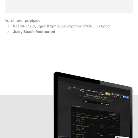
Αετοί των τροφίμων
Κρεοπωλεία, Ξηροί Καρποί, Ζαχαροπλαστεία - Σκυροσ
Juicy Beach Restaurant