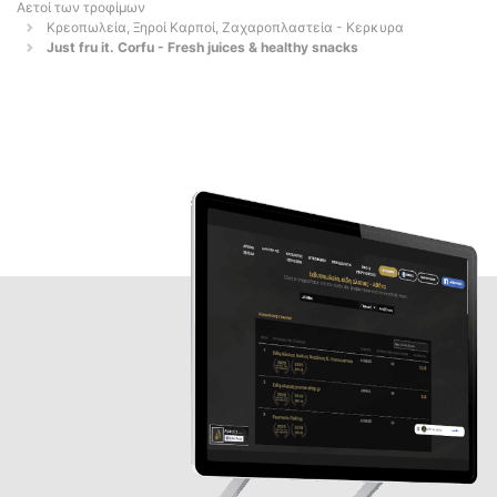
Αετοί των τροφίμων
Κρεοπωλεία, Ξηροί Καρποί, Ζαχαροπλαστεία - Κερκυρα
Just fru it. Corfu - Fresh juices & healthy snacks