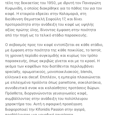
τέλη της δεκαετίας του 1950, με ιδρυτή τον Παναγιώτη
Κυφωνίδη, ο οποίος διακρίθηκε για το πάθος του για τον
καφέ. Η εταιρεία εδρεύει στην Καλαμαριά, στη
διεύθυνση Θεμιστοκλή Σοφούλη 17, και δίνει
προτεραιότητα στην ανάδειξη του καφέ ως υψηλής
αξίας πρώτης ύλης, δίνοντας έμφαση στην ποιότητα
από την πηγή ως το τελικό στάδιο παρασκευής.
Ο σεβασμός προς τον καφέ εντοπίζεται σε κάθε στάδιο,
με έμφαση στην ποιότητα της κάθε ποικιλίας, το terroir,
τη χρονική περίοδο συγκομιδής και κυρίως τον τρόπο
παρασκευής, όπως ακριβώς γίνεται και με το κρασί. Η
γκάμα των καφέδων που διατίθενται περιλαμβάνει
specialty, αρωματικούς, μονοποικιλιακούς, blends,
ελληνικό και decaf. Επιπλέον, η εμπειρία πλαισιώνεται
με επιλεγμένα προϊόντα όπως panettone, σοκολατάκια,
συνοδευτικά σνακ και καλαίσθητες προτάσεις δώρων.
Πρόσθετα, διοργανώνονται γευσιγνωσίες καφέ,
συμβάλλοντας στην ανάδειξη του πολύπλευρου
χαρακτήρα του. Αυτή η σφαιρική προσέγγιση
διαφοροποιεί την Kifonidis Passion στην αγορά,
προβάλλοντας μια μοναδική ταυτότητα.