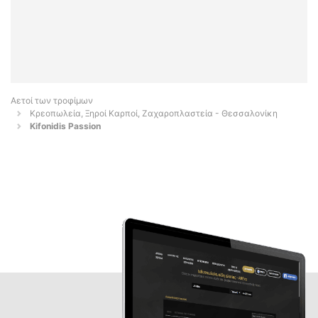
Αετοί των τροφίμων
Κρεοπωλεία, Ξηροί Καρποί, Ζαχαροπλαστεία - Θεσσαλονίκη
Kifonidis Passion