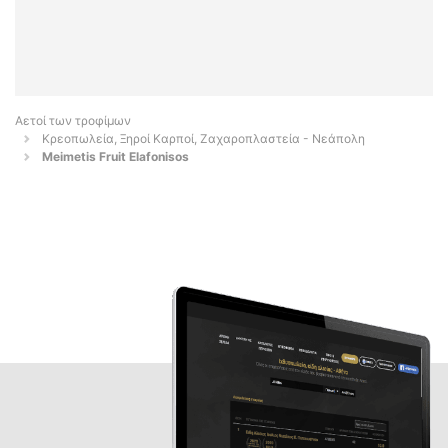
Αετοί των τροφίμων
Κρεοπωλεία, Ξηροί Καρποί, Ζαχαροπλαστεία - Νεάπολη
Meimetis Fruit Elafonisos