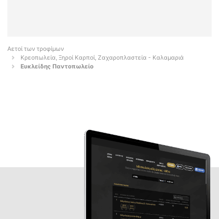
Αετοί των τροφίμων
Κρεοπωλεία, Ξηροί Καρποί, Ζαχαροπλαστεία - Καλαμαριά
Ευκλείδης Παντοπωλείο