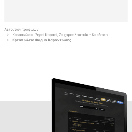
Αετοί των τροφίμων
Κρεοπωλεία, Ξηροί Καρποί, Ζαχαροπλαστεία - Καρδίτσα
Κρεοπωλειο Φαρμα Καραντωνης