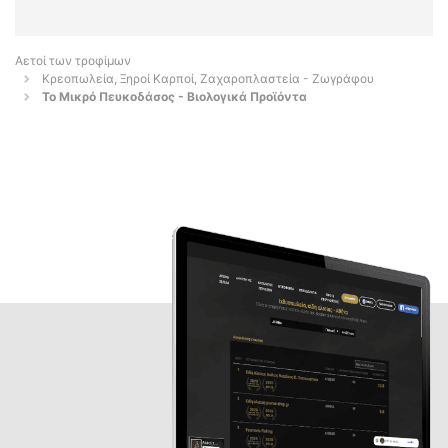
Αετοί των τροφίμων
Κρεοπωλεία, Ξηροί Καρποί, Ζαχαροπλαστεία - Ζωγράφου
Το Μικρό Πευκοδάσος - Βιολογικά Προϊόντα