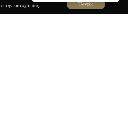
Έλεγχος
τε την επιτυχία σας.
αραλίας Μαρκοπούλου Ωρωπού, το
Παντοπωλείο
ημείο για όσους αναζητούν ποιοτικές επιλογές
0, διατηρεί μια ευρεία γκάμα από είδη
ένα ώστε να καλύπτουν τις καθημερινές ανάγκες
ει για τα ζυμαρικά, τα όσπρια και τα παραδοσιακά
ται με κριτήριο την ποιότητα και την αυθεντική
 αναφοράς τόσο για τους κατοίκους όσο και για
 χάρη στην προσεγμένη φιλοξενία και στην
νων από τον ελληνικό τόπο. Έχοντας επίκεντρο