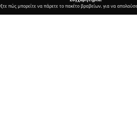
γξτε πώς μπορείτε να πάρετε το πακέτο βραβείων, για να απολαύσε
, Ζαχαροπλαστεία - Νέα Παλάτια
Το παντοπωλείο της φύσης
Σχετικά με την εταιρεία:
Βρισκόμενο στο κέντρο της Π
της Φύσης
αποτελεί σταθερό σ
τροφίμων. Στην οδό Κορυτσάς 5
παντοπωλείου, ειδικά επιλεγμ
της κάθε οικογένειας. Ξεχωρίζ
γλυκίσματα, τα οποία επιλέγον
υ
προέλευση.
Η επιχείρηση θεωρείται σημείο
τους επισκέπτες της περιοχής,
ποικιλία προϊόντων εμπνευσμέ