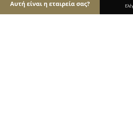
Αυτή είναι η εταιρεία σας?
Ελέ
Αετοί των τροφίμων
Κρεοπωλεία, Ξηροί Καρποί
Το παντοπωλείο της φύσης
9.4
(98)
Νέα Παλάτια, Κορυτσάς 50,παραλια Μαρκοπουλο
Εμφάνιση αριθμού τηλεφώνου