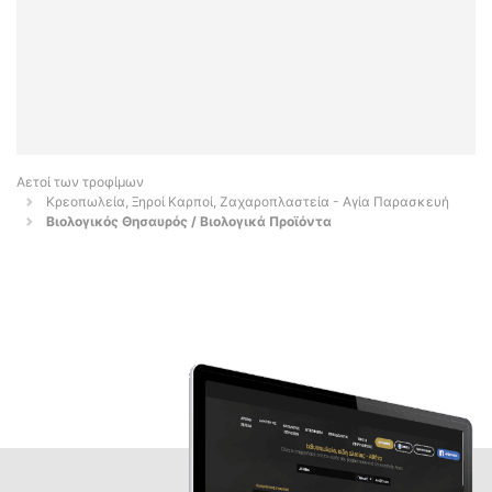
Αετοί των τροφίμων
Κρεοπωλεία, Ξηροί Καρποί, Ζαχαροπλαστεία - Αγία Παρασκευή
Βιολογικός Θησαυρός / Βιολογικά Προϊόντα