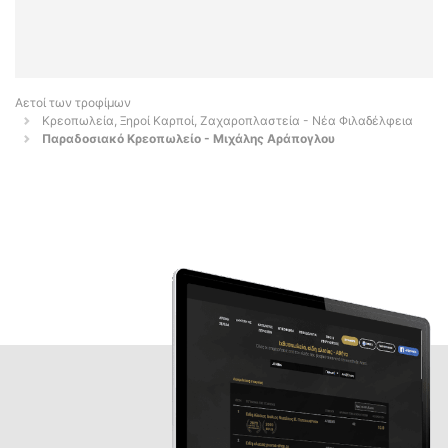
Αετοί των τροφίμων
Κρεοπωλεία, Ξηροί Καρποί, Ζαχαροπλαστεία - Νέα Φιλαδέλφεια
Παραδοσιακό Κρεοπωλείο - Μιχάλης Αράπογλου