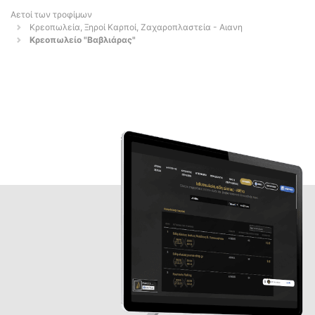
Αετοί των τροφίμων
Κρεοπωλεία, Ξηροί Καρποί, Ζαχαροπλαστεία - Αιανη
Κρεοπωλείο "Βαβλιάρας"