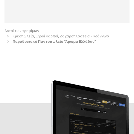
Αετοί των τροφίμων
Κρεοπωλεία, Ξηροί Καρποί, Ζαχαροπλαστεία - Ιωάννινα
Παραδοσιακό Παντοπωλείο "Άρωμα Ελλάδας"