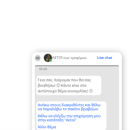
ΑΕΤΟΊ των τροφίμων
Live chat
05:20
Γεια σας. Χαίρομαι που θα σας
βοηθήσω! 🙂 Κάντε κλικ στο
αντίστοιχο θέμα συνομιλίας! 🙂
Ανήκω στους διακριθέντες και θέλω
να παραλάβω το πακέτο βραβείων
Θέλω να ελέγξω την επιχείρηση μου
στην κατάταξη "Αετοί"
Άλλο θέμα