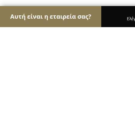
Αυτή είναι η εταιρεία σας?
Ελέ
Αετοί των τροφίμων
Κρεοπωλεία, Ξηροί Καρποί
Κρεοπωλειο Σ. Καλφοπουλος
10
(80)
Μαρκόπουλο, Νικολάου 29 Μαρκόπουλο Μεσογαί
Εμφάνιση αριθμού τηλεφώνου