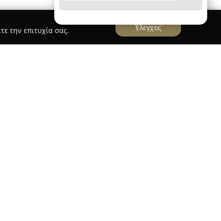
Έλεγχος
τε την επιτυχία σας.
ς
λος
έχει ως έδρα τη Νικολάου 29 στο
αστηριοποιείται στον χώρο της παροχής υψηλής
στην περιοχή της Ανατολικής Αττικής,
ο Ράφτη. Η εταιρεία διακρίνεται για τη διαρκή
πιλέγοντας κρέατα αποκλειστικά από εξαιρετικές
 τη διατήρηση φρεσκάδας και πλούσιας γεύσης
εριλαμβάνεται η παραγωγή ευρείας γκάμας