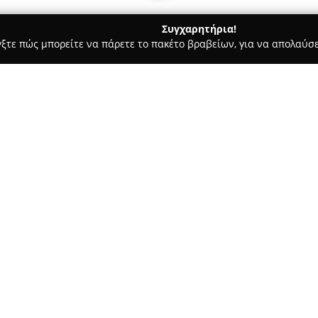
Συγχαρητήρια!
γξτε πώς μπορείτε να πάρετε το πακέτο βραβείων, για να απολαύσε
, Ζαχαροπλαστεία - Μαρκόπουλο
Κρεοπωλειο Σ. Καλφοπουλο
Σχετικά με την εταιρεία:
Το
Κρεοπωλείο Σ. Καλφόπου
Μαρκόπουλο Μεσογαίας και δρ
ποιότητας προϊόντων κρέατος 
συμπεριλαμβανομένου του Πόρτ
της δέσμευση στην ποιότητα, ε
φάρμες της Ελλάδας, με στόχο
ας
σε όλα τα προϊόντα της.
Στις παρεχόμενες υπηρεσίες π