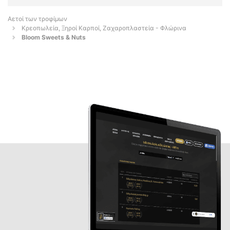
Αετοί των τροφίμων
Κρεοπωλεία, Ξηροί Καρποί, Ζαχαροπλαστεία - Φλώρινα
Bloom Sweets & Nuts