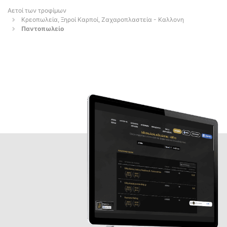
Αετοί των τροφίμων
Κρεοπωλεία, Ξηροί Καρποί, Ζαχαροπλαστεία - Καλλονη
Παντοπωλείο