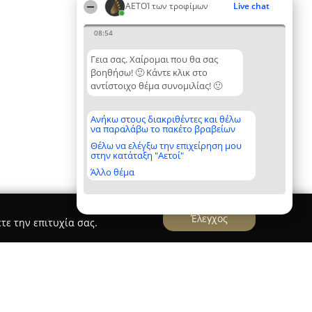
ΑΕΤΟΊ των τροφίμων
Live chat
08:54
Γεια σας. Χαίρομαι που θα σας
βοηθήσω! 🙂 Κάντε κλικ στο
αντίστοιχο θέμα συνομιλίας! 🙂
Ανήκω στους διακριθέντες και θέλω
να παραλάβω το πακέτο βραβείων
Θέλω να ελέγξω την επιχείρηση μου
στην κατάταξη "Αετοί"
Άλλο θέμα
Έλεγχος
τε την επιτυχία σας.