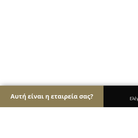
Αυτή είναι η εταιρεία σας?
Ελέ
Αετοί των τροφίμων
Κρεοπωλεία, Ξηροί Καρποί