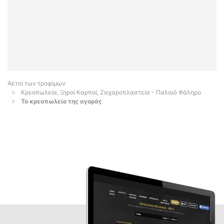
Αετοί των τροφίμων
Κρεοπωλεία, Ξηροί Καρποί, Ζαχαροπλαστεία - Παλαιό Φάληρο
Το κρεοπωλείο της αγοράς