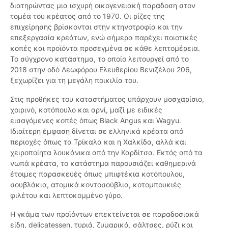
διατηρώντας μια ισχυρή οικογενειακή παράδοση στον
τομέα του κρέατος από το 1970. Οι ρίζες της
επιχείρησης βρίσκονται στην κτηνοτροφία και την
επεξεργασία κρεάτων, ενώ σήμερα παρέχει ποιοτικές
κοπές και προϊόντα προσεγμένα σε κάθε λεπτομέρεια.
Το σύγχρονο κατάστημα, το οποίο λειτουργεί από το
2018 στην οδό Λεωφόρου Ελευθερίου Βενιζέλου 206,
ξεχωρίζει για τη μεγάλη ποικιλία του.
Στις προθήκες του καταστήματος υπάρχουν μοσχαρίσιο,
χοιρινό, κοτόπουλο και αρνί, μαζί με ειδικές
εισαγόμενες κοπές όπως Black Angus και Wagyu.
Ιδιαίτερη έμφαση δίνεται σε ελληνικά κρέατα από
περιοχές όπως τα Τρίκαλα και η Χαλκίδα, αλλά και
χειροποίητα λουκάνικα από την Καρδίτσα. Εκτός από τα
νωπά κρέατα, το κατάστημα παρουσιάζει καθημερινά
έτοιμες παρασκευές όπως μπιφτέκια κοτόπουλου,
σουβλάκια, ατομικά κοντοσούβλια, κοτομπουκιές
φιλέτου και λεπτοκομμένο γύρο.
Η γκάμα των προϊόντων επεκτείνεται σε παραδοσιακά
είδη, delicatessen, τυριά, ζυμαρικά, σάλτσες, ρύζι και