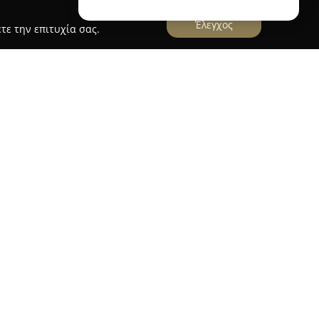
Έλεγχος
τε την επιτυχία σας.
ος"
άνος
εδρεύει στην Αλεξάνδρεια, στη Δημοτική
θεί ως σημαντικό σημείο αναφοράς για όσους
οπική αγορά. Με μακροχρόνια δράση στον κλάδο
ιακρίνεται για τη μεγάλη γκάμα ολόφρεσκων
νών που προσφέρει καθημερινά, ικανοποιώντας
ήσεις. Ιδιαίτερη βαρύτητα αποδίδεται στην
ϊόντων, με προσεκτική διαλογή των καλύτερων
η στη φρεσκάδα.
θυοπωλείο διαθέτει και επιλεγμένες