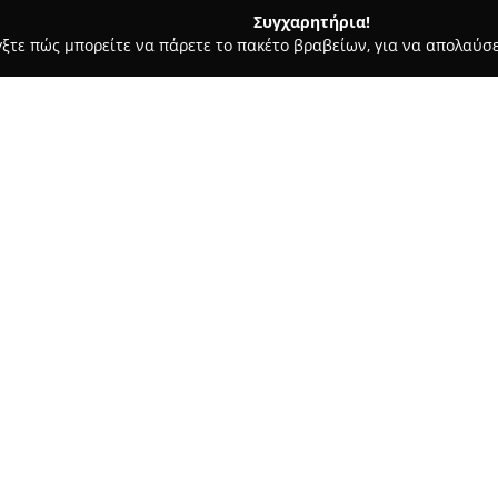
Συγχαρητήρια!
γξτε πώς μπορείτε να πάρετε το πακέτο βραβείων, για να απολαύσε
 Ζαχαροπλαστεία - Αλεξανδρεια
Ιχθυοπωλείο "Τσαούσης Θάν
Σχετικά με την εταιρεία:
Το
Ιχθυοπωλείο Τσαούσης Θ
Αγορά 21-22, και έχει καθιερω
αγαπούν τα θαλασσινά στην τ
των τροφίμων, το κατάστημα δ
ψαριών και εκλεκτών θαλασσι
διάφορες γαστρονομικές απαιτ
επιλογή και ποιότητα των προ
αλιευμάτων και διαρκή έμφασ
Εκτός από φρέσκα ψάρια, το ιχ