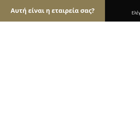
Αυτή είναι η εταιρεία σας?
Ελέ
Αετοί των τροφίμων
Κρεοπωλεία, Ξηροί Καρποί,
Ιχθυοπωλείο "Τσαούσης Θάνος"
9.7
(36)
Αλεξανδρεια, Δημοτική Αγορά 21-22
Εμφάνιση αριθμού τηλεφώνου