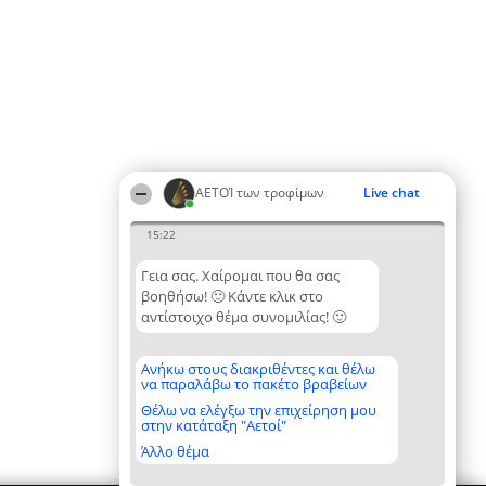
ΑΕΤΟΊ των τροφίμων
Live chat
15:22
Γεια σας. Χαίρομαι που θα σας
βοηθήσω! 🙂 Κάντε κλικ στο
αντίστοιχο θέμα συνομιλίας! 🙂
Ανήκω στους διακριθέντες και θέλω
να παραλάβω το πακέτο βραβείων
Θέλω να ελέγξω την επιχείρηση μου
στην κατάταξη "Αετοί"
Άλλο θέμα